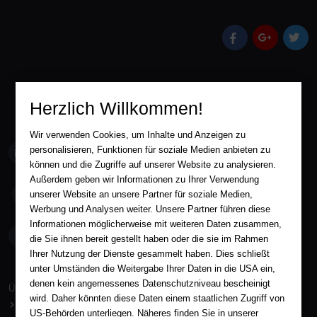
(öffnet in einem 
(öffnet in 
(öff
Herzlich Willkommen!
Wir verwenden Cookies, um Inhalte und Anzeigen zu
service@aha-buch.de
personalisieren, Funktionen für soziale Medien anbieten zu
können und die Zugriffe auf unserer Website zu analysieren.
Außerdem geben wir Informationen zu Ihrer Verwendung
05563 / 9996039
unserer Website an unsere Partner für soziale Medien,
Werbung und Analysen weiter. Unsere Partner führen diese
Informationen möglicherweise mit weiteren Daten zusammen,
AHA-BUCH GmbH
die Sie ihnen bereit gestellt haben oder die sie im Rahmen
Garlebsen 48
37574 Einbeck
Ihrer Nutzung der Dienste gesammelt haben. Dies schließt
unter Umständen die Weitergabe Ihrer Daten in die USA ein,
Wir sind gerne für Sie persönlich da.
denen kein angemessenes Datenschutzniveau bescheinigt
Über AHA-BUCH
wird. Daher könnten diese Daten einem staatlichen Zugriff von
AGB
US-Behörden unterliegen. Näheres finden Sie in unserer