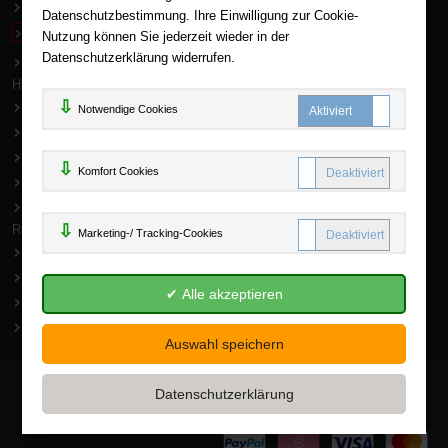
Impressum
Datenschutzbestimmung. Ihre Einwilligung zur Cookie-
Widerruf
Nutzung können Sie jederzeit wieder in der
Datenschutzerklärung widerrufen.
Datenschutz
Hilfe
FAQ - Häufige Fragen
Notwendige Cookies
Kontakt
Sitemap
Komfort C
Komfort Cookies
Newsletter
Mein Konto
Rund um Ihren Einkauf
Marketing
Marketing-/ Tracking-Cookies
Erweiterte Suche
Versand und Lieferung
Zahlung
Batterienhinweis
* inkl. MwSt
ggf. zzgl. Versandkosten
© 2026, AHA-BUCH GmbH
Powered by Inooga
(öffnet in eine