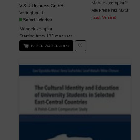
Mängelexemplar**
V & R Unipress GmbH
Alle Preise inkl. MwSt
Verfügbar:
1
| zzgl. Versand
Sofort lieferbar
Mängelexemplar
Starting from 135 manuscripts that were once part of the library of the late Mamluk sultan Qanisa...
IN DEN WARENKORB