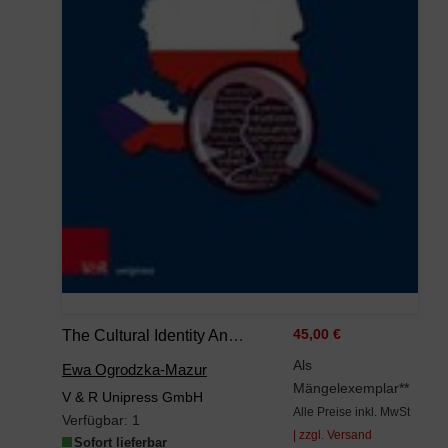
The Cultural Identity And Education Of University Students In Selected East-Central Countries
45,00 €
Als
Ewa Ogrodzka-Mazur
Mängelexemplar**
V & R Unipress GmbH
Alle Preise inkl. MwSt
Verfügbar:
1
| zzgl. Versand
Sofort lieferbar