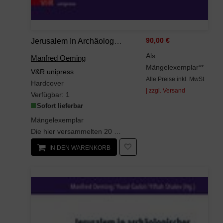
Jerusalem In Archäologischer, Historischer Und Theologischer Perspektive (Bonner Biblische Beiträge)
90,00 €
Als
Manfred Oeming
Mängelexemplar**
V&R unipress
Alle Preise inkl. MwSt
Hardcover
| zzgl. Versand
Verfügbar:
1
Sofort lieferbar
Mängelexemplar
Die hier versammelten 20 Beiträge präsentieren in interdisziplinärer Kooperation die Resultate...
IN DEN WARENKORB