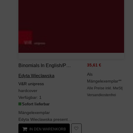
Binomials In English/Polish Company Registration Discourse: The Study Of Linguistic Profile And Translation Patterns (Interdisziplinäre Verortungen Der Angewandten Linguistik)
35,61 €
Als
Edyta Wieclawska
Mängelexemplar**
V&R unipress
Alle Preise inkl. MwSt|
hardcover
Versandkostenfrei
Verfügbar:
1
Sofort lieferbar
Mängelexemplar
Edyta Wieclawska presents the structural and functional aspects of binomials in English Polish co...
IN DEN WARENKORB