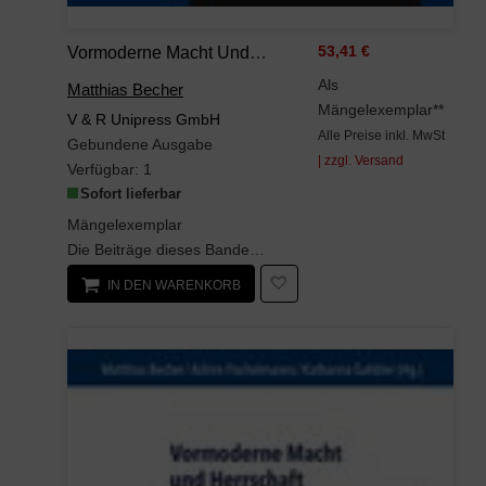
Vormoderne Macht Und Herrschaft: Geschlechterdimensionen Und Spannungsfelder
53,41 €
Als
Matthias Becher
Mängelexemplar**
V & R Unipress GmbH
Alle Preise inkl. MwSt
Gebundene Ausgabe
| zzgl. Versand
Verfügbar:
1
Sofort lieferbar
Mängelexemplar
Die Beiträge dieses Bandes widmen sich Fragestellungen zu Macht, Herrschaft und Geschlechterordnu...
IN DEN WARENKORB