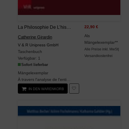
La Philosophie De L’histoire Par Le Théâtre: L’œuvre Dramatique De Johann Gottfried Herder (1764–1774): L’oeuvre Dramatique De Johann Gottfried Herder ... (Passages – Transitions – Intersections)
22,90 €
Als
Catherine Girardin
Mängelexemplar**
V & R Unipress GmbH
Alle Preise inkl. MwSt|
Taschenbuch
Versandkostenfrei
Verfügbar:
1
Sofort lieferbar
Mängelexemplar
À travers l'analyse de l'entièreté des manuscrits de quatre pièces de théâtre de Herder issus de ...
IN DEN WARENKORB