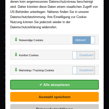
denen kein angemessenes Datenschutzniveau bescheinigt
wird. Daher könnten diese Daten einem staatlichen Zugriff von
Wir sind gerne für Sie persönlich da.
US-Behörden unterliegen. Näheres finden Sie in unserer
Über AHA-BUCH
AGB
Datenschutzbestimmung. Ihre Einwilligung zur Cookie-
Nutzung können Sie jederzeit wieder in der
Impressum
Datenschutzerklärung widerrufen.
Widerruf
Datenschutz
Notwendige Cookies
Hilfe
FAQ - Häufige Fragen
Kontakt
Komfort C
Komfort Cookies
Sitemap
Newsletter
Marketing
Marketing-/ Tracking-Cookies
Mein Konto
Rund um Ihren Einkauf
Erweiterte Suche
Versand und Lieferung
Zahlung
Batterienhinweis