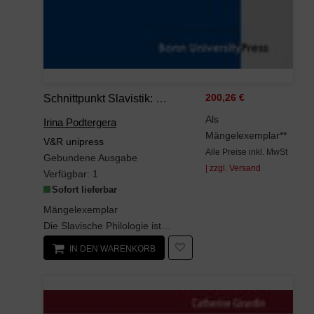
Schnittpunkt Slavistik: Ost Und West Im Wissenschaftlichen Dialog
200,26 €
Als
Irina Podtergera
Mängelexemplar**
V&R unipress
Alle Preise inkl. MwSt
Gebundene Ausgabe
| zzgl. Versand
Verfügbar:
1
Sofort lieferbar
Mängelexemplar
Die Slavische Philologie ist thematisch und methodisch mit anderen Disziplinen vielfach und eng v...
IN DEN WARENKORB