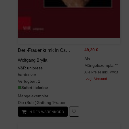
Der ›Frauenkrimi‹ In Ost Und West: Diskursive Verhandlungen Einer Subgattung (Andersheit – Fremdheit – Ungleichheit: Erfahrungen Von Disparatheit In Der Deutschsprachigen Literatur)
49,20 €
Als
Wolfgang Brylla
Mängelexemplar**
V&R unipress
Alle Preise inkl. MwSt
hardcover
| zzgl. Versand
Verfügbar:
1
Sofort lieferbar
Mängelexemplar
Die (Sub-)Gattung 'Frauenkrimi' gilt als Erfindung der Verlagspolitik und Literaturkritik der ...
IN DEN WARENKORB