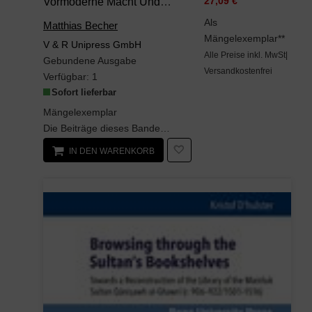
Vormoderne Macht Und Herrschaft: Geschlechterdimensionen Und Spannungsfelder
27,09 €
Als
Matthias Becher
Mängelexemplar**
V & R Unipress GmbH
Alle Preise inkl. MwSt|
Gebundene Ausgabe
Versandkostenfrei
Verfügbar:
1
Sofort lieferbar
Mängelexemplar
Die Beiträge dieses Bandes widmen sich Fragestellungen zu Macht, Herrschaft und Geschlechterordnu...
IN DEN WARENKORB