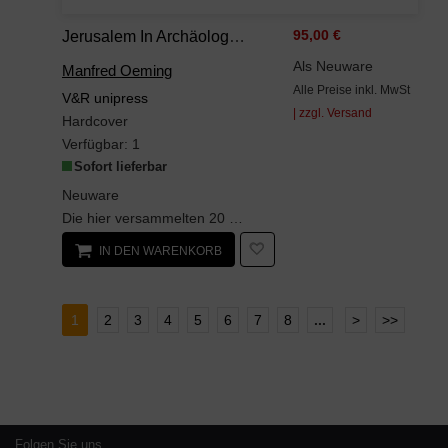
Jerusalem In Archäologischer, Historischer Und Theologischer Perspektive (Bonner Biblische Beiträge)
95,00 €
Als Neuware
Manfred Oeming
Alle Preise inkl. MwSt
V&R unipress
| zzgl. Versand
Hardcover
Verfügbar:
1
Sofort lieferbar
Neuware
Die hier versammelten 20 Beiträge präsentieren in interdisziplinärer Kooperation die Resultate...
IN DEN WARENKORB
1
2
3
4
5
6
7
8
...
>
>>
Folgen Sie uns