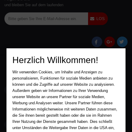
und bleiben Sie auf dem laufenden
LOS
(öffnet in einem n
(öffnet in 
(öffn
Herzlich Willkommen!
Wir verwenden Cookies, um Inhalte und Anzeigen zu
personalisieren, Funktionen für soziale Medien anbieten zu
können und die Zugriffe auf unserer Website zu analysieren.
service@aha-buch.de
Außerdem geben wir Informationen zu Ihrer Verwendung
unserer Website an unsere Partner für soziale Medien,
Werbung und Analysen weiter. Unsere Partner führen diese
05563 / 9996039
Informationen möglicherweise mit weiteren Daten zusammen,
die Sie ihnen bereit gestellt haben oder die sie im Rahmen
Ihrer Nutzung der Dienste gesammelt haben. Dies schließt
AHA-BUCH GmbH
Garlebsen 48
unter Umständen die Weitergabe Ihrer Daten in die USA ein,
37574 Einbeck