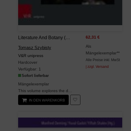
Literature And Botany (Culture – Environment – Society, Band 6)
62,31 €
Als
Tomasz Szybisty
Mängelexemplar**
V&R unipress
Alle Preise inkl. MwSt
Hardcover
| zzgl. Versand
Verfügbar:
1
Sofort lieferbar
Mängelexemplar
This volume explores the deep connections between literature and botany, examining how plants sha...
IN DEN WARENKORB