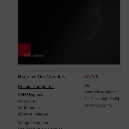
Narrative Des Wandels: Transformationsprozesse Nach 1989 In Den Mittel- Und Osteuropäischen Literaturen (TRANSitions: Transdisciplinary, Transmedial ... Und Transnationale Studien Zur Kultur)
37,79 €
Als
Renata Dampc-Jarosz
Mängelexemplar**
V&R Unipress
Alle Preise inkl. MwSt|
hardcover
Versandkostenfrei
Verfügbar:
1
Sofort lieferbar
Mängelexemplar
Der Band ist ein Versuch, auf die Transformationsprozesse der europäischen Gesellschaften, die...