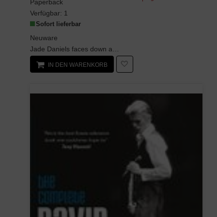
Paperback
Verfügbar:
1
Sofort lieferbar
Neuware
Jade Daniels faces down a brutal serial killer in his pulse-punding tribute to the golden era of ...
IN DEN WARENKORB