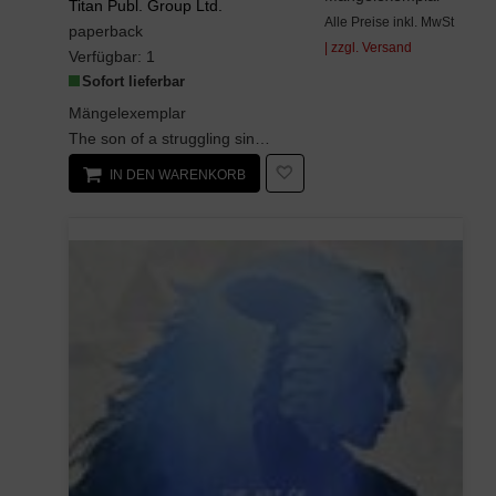
Titan Publ. Group Ltd.
Alle Preise inkl. MwSt
paperback
| zzgl. Versand
Verfügbar:
1
Sofort lieferbar
Mängelexemplar
The son of a struggling single mother, Jamie Conklin just wants an ordinary childhood. But Jamie ...
IN DEN WARENKORB