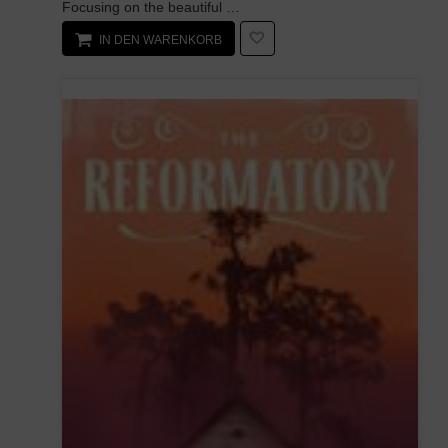
Focusing on the beautiful artwork of Guerrilla Games' Horizon Zero Dawn this is an in-depth insig...
IN DEN WARENKORB