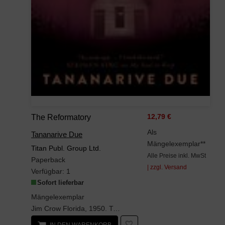
The Reformatory
12,79 €
Als
Tananarive Due
Mängelexemplar**
Titan Publ. Group Ltd.
Alle Preise inkl. MwSt
Paperback
| zzgl. Versand
Verfügbar:
1
Sofort lieferbar
Mängelexemplar
Jim Crow Florida, 1950. Twelve-year-old Robert Stephens Jr., who for a trivial scuffle with a whi...