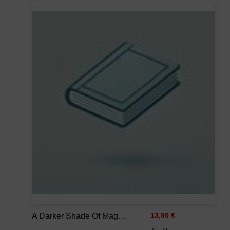
A Darker Shade Of Magic 02. A Gathering Of Shadows: V. E. Schwab
13,90 €