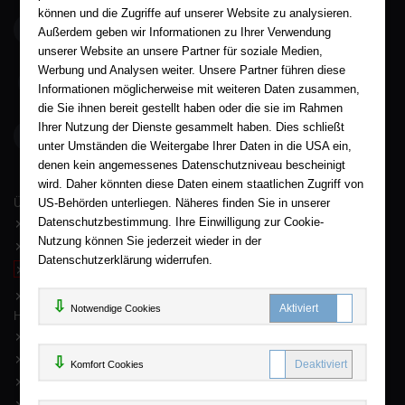
können und die Zugriffe auf unserer Website zu analysieren.
service@aha-buch.de
Außerdem geben wir Informationen zu Ihrer Verwendung
unserer Website an unsere Partner für soziale Medien,
Werbung und Analysen weiter. Unsere Partner führen diese
05563 / 9996039
Informationen möglicherweise mit weiteren Daten zusammen,
die Sie ihnen bereit gestellt haben oder die sie im Rahmen
Ihrer Nutzung der Dienste gesammelt haben. Dies schließt
AHA-BUCH GmbH
Garlebsen 48
unter Umständen die Weitergabe Ihrer Daten in die USA ein,
37574 Einbeck
denen kein angemessenes Datenschutzniveau bescheinigt
wird. Daher könnten diese Daten einem staatlichen Zugriff von
Wir sind gerne für Sie persönlich da.
US-Behörden unterliegen. Näheres finden Sie in unserer
Über AHA-BUCH
Datenschutzbestimmung. Ihre Einwilligung zur Cookie-
AGB
Nutzung können Sie jederzeit wieder in der
Impressum
Datenschutzerklärung widerrufen.
Widerruf
Datenschutz
Notwendige Cookies
Hilfe
FAQ - Häufige Fragen
Kontakt
Komfort C
Komfort Cookies
Sitemap
Newsletter