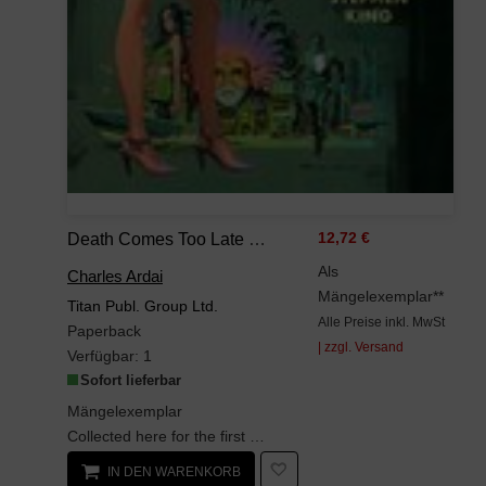
Death Comes Too Late (A Hard Case Crime Book, Band 162)
12,72 €
Als
Charles Ardai
Mängelexemplar**
Titan Publ. Group Ltd.
Alle Preise inkl. MwSt
Paperback
| zzgl. Versand
Verfügbar:
1
Sofort lieferbar
Mängelexemplar
Collected here for the first time anywhere are the authors 20 finest stories, including his Edga...
IN DEN WARENKORB