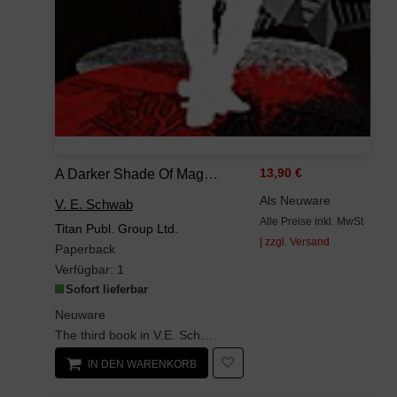
A Darker Shade Of Magic 03. A Conjuring Of Light: Victoria Schwab (Shades Of Magic, Band 3)
13,90 €
Als Neuware
V. E. Schwab
Alle Preise inkl. MwSt
Titan Publ. Group Ltd.
| zzgl. Versand
Paperback
Verfügbar:
1
Sofort lieferbar
Neuware
The third book in V.E. Schwab's acclaimed fantasy series.
IN DEN WARENKORB