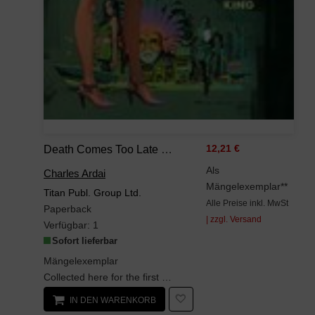
Death Comes Too Late (A Hard Case Crime Book, Band 162)
12,21 €
Als
Charles Ardai
Mängelexemplar**
Titan Publ. Group Ltd.
Alle Preise inkl. MwSt
Paperback
| zzgl. Versand
Verfügbar:
1
Sofort lieferbar
Mängelexemplar
Collected here for the first time anywhere are the authors 20 finest stories, including his Edga...
IN DEN WARENKORB