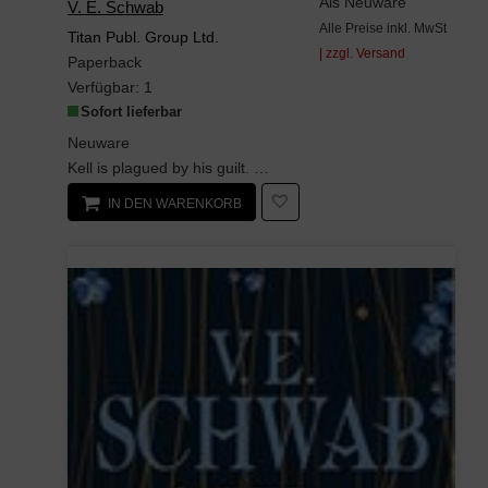
Als Neuware
V. E. Schwab
Alle Preise inkl. MwSt
Titan Publ. Group Ltd.
| zzgl. Versand
Paperback
Verfügbar:
1
Sofort lieferbar
Neuware
Kell is plagued by his guilt. Restless, and having given up smuggling, he is visited by dreams of...
IN DEN WARENKORB