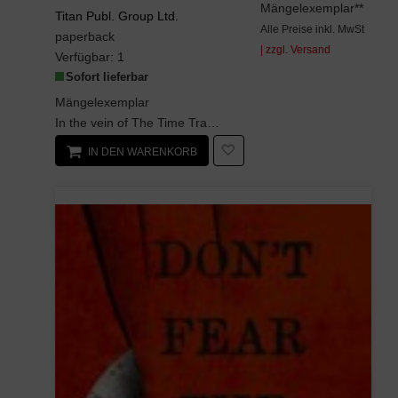
Mängelexemplar**
Titan Publ. Group Ltd.
Alle Preise inkl. MwSt
paperback
| zzgl. Versand
Verfügbar:
1
Sofort lieferbar
Mängelexemplar
In the vein of The Time Travelers Wife and Life After Life, The Invisible Life of Addie LaRue is ...
IN DEN WARENKORB