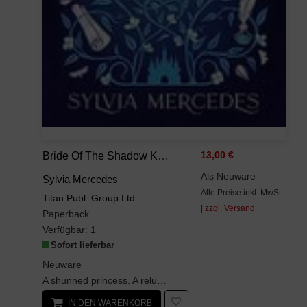
Bride Of The Shadow King
13,00 €
Als Neuware
Sylvia Mercedes
Alle Preise inkl. MwSt
Titan Publ. Group Ltd.
| zzgl. Versand
Paperback
Verfügbar:
1
Sofort lieferbar
Neuware
A shunned princess. A reluctant king.A marriage that could save both their kingdoms . . . but des...
IN DEN WARENKORB