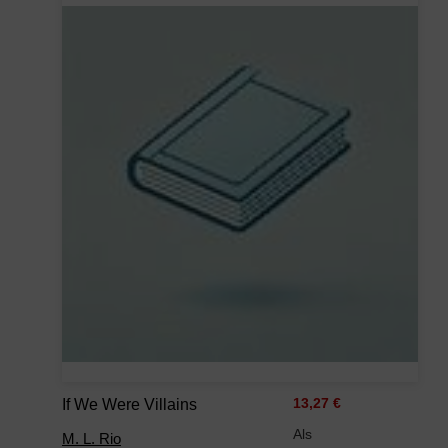
If We Were Villains
13,27 €
Als
M. L. Rio