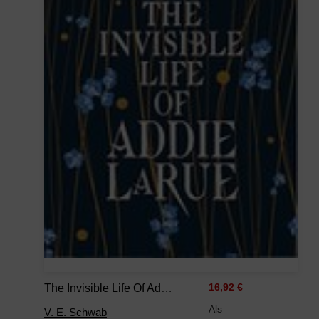
The Invisible Life Of Addie LaRue
16,92 €
Als
V. E. Schwab