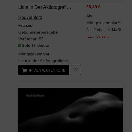
Licht In Der Aktfotografie: Studio Und Outdoor: 60 Workshops Für Das Perfekte Spiel Mit Licht Und Schatten
38,49 €
Als
Rod Ashford
Mängelexemplar**
Franzis
Alle Preise inkl. MwSt
Gebundene Ausgabe
| zzgl. Versand
Verfügbar:
55
Sofort lieferbar
Mängelexemplar
Licht in der Aktfotografiebeschreibt in beeindruckender Weise, wie Profifotografen ihre Meister...
IN DEN WARENKORB