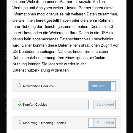
unserer Website an unsere Partner für soziale Medien,
Werbung und Analysen weiter. Unsere Partner führen diese
05563 / 9996039
Informationen möglicherweise mit weiteren Daten zusammen,
die Sie ihnen bereit gestellt haben oder die sie im Rahmen
Ihrer Nutzung der Dienste gesammelt haben. Dies schließt
AHA-BUCH GmbH
Garlebsen 48
unter Umständen die Weitergabe Ihrer Daten in die USA ein,
37574 Einbeck
denen kein angemessenes Datenschutzniveau bescheinigt
wird. Daher könnten diese Daten einem staatlichen Zugriff von
Wir sind gerne für Sie persönlich da.
US-Behörden unterliegen. Näheres finden Sie in unserer
Über AHA-BUCH
AGB
Datenschutzbestimmung. Ihre Einwilligung zur Cookie-
Nutzung können Sie jederzeit wieder in der
Impressum
Datenschutzerklärung widerrufen.
Widerruf
Datenschutz
Notwendige Cookies
Hilfe
FAQ - Häufige Fragen
Kontakt
Komfort C
Komfort Cookies
Sitemap
Newsletter
Marketing
Marketing-/ Tracking-Cookies
Mein Konto
Rund um Ihren Einkauf