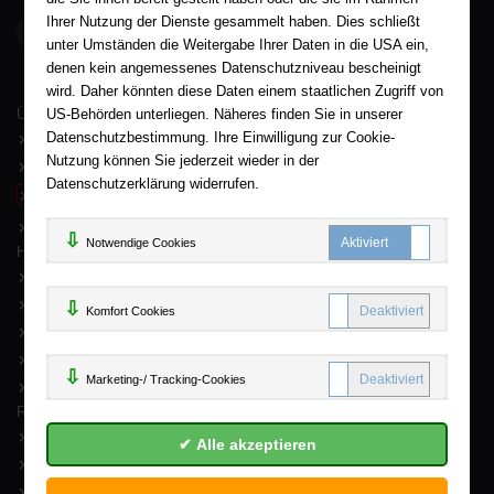
Ihrer Nutzung der Dienste gesammelt haben. Dies schließt
AHA-BUCH GmbH
Garlebsen 48
unter Umständen die Weitergabe Ihrer Daten in die USA ein,
37574 Einbeck
denen kein angemessenes Datenschutzniveau bescheinigt
wird. Daher könnten diese Daten einem staatlichen Zugriff von
Wir sind gerne für Sie persönlich da.
US-Behörden unterliegen. Näheres finden Sie in unserer
Über AHA-BUCH
AGB
Datenschutzbestimmung. Ihre Einwilligung zur Cookie-
Nutzung können Sie jederzeit wieder in der
Impressum
Datenschutzerklärung widerrufen.
Widerruf
Datenschutz
Notwendige Cookies
Hilfe
FAQ - Häufige Fragen
Kontakt
Komfort C
Komfort Cookies
Sitemap
Newsletter
Marketing
Marketing-/ Tracking-Cookies
Mein Konto
Rund um Ihren Einkauf
Erweiterte Suche
Versand und Lieferung
Zahlung