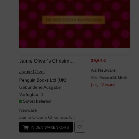
Jamie Oliver’s Christmas Cookbook
39,64 €
Als Neuware
Jamie Oliver
Alle Preise inkl. MwSt
Penguin Books Ltd (UK)
| zzgl. Versand
Gebundene Ausgabe
Verfügbar:
1
Sofort lieferbar
Neuware
Jamie Oliver's Christmas Cookbook is packed with all the classics you need for the big day and be...
IN DEN WARENKORB