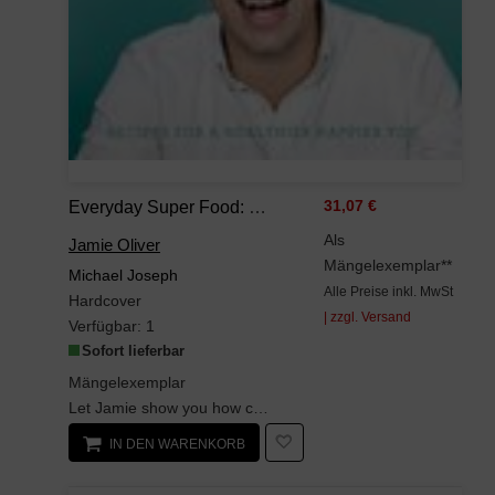
Everyday Super Food: Recipes For A Healthier Happier You
31,07 €
Als
Jamie Oliver
Mängelexemplar**
Michael Joseph
Alle Preise inkl. MwSt
Hardcover
| zzgl. Versand
Verfügbar:
1
Sofort lieferbar
Mängelexemplar
Let Jamie show you how creating healthy meals can be easy, delicious and fun in Everyday...
IN DEN WARENKORB