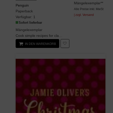
Mängelexemplar**
Penguin
Alle Preise inkl. MwSt
Paperback
| zzgl. Versand
Verfügbar:
1
Sofort lieferbar
Mängelexemplar
Cook simple recipes for classic, wholesome food that's packed with flavour in Happy Days...
IN DEN WARENKORB