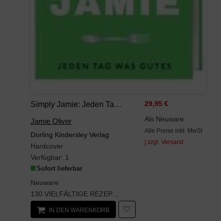
Simply Jamie: Jeden Tag Was Gutes
29,95 €
Als Neuware
Jamie Oliver
Alle Preise inkl. MwSt
Dorling Kindersley Verlag
| zzgl. Versand
Hardcover
Verfügbar:
1
Sofort lieferbar
Neuware
130 VIELFÄLTIGE REZEPTE, PERFEKT ABGESTIMMT AUF DEN MODERNEN ALLTAGIn fünf großarti...
IN DEN WARENKORB