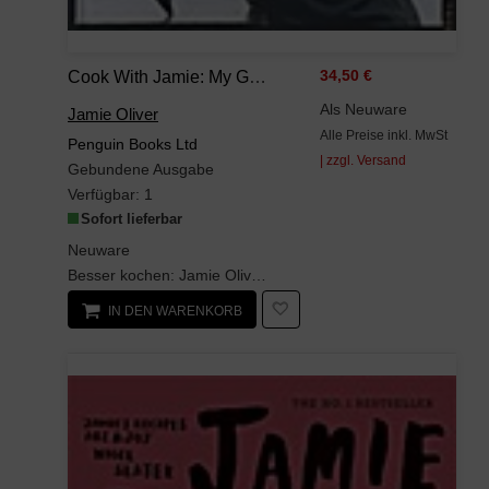
Cook With Jamie: My Guide To Making You A Better Cook
34,50 €
Als Neuware
Jamie Oliver
Alle Preise inkl. MwSt
Penguin Books Ltd
| zzgl. Versand
Gebundene Ausgabe
Verfügbar:
1
Sofort lieferbar
Neuware
Besser kochen: Jamie Oliver zeigt uns, wie leicht das ist, wenn man vom Könner lernt. Sein neues ...
IN DEN WARENKORB