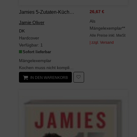
Jamies 5-Zutaten-Küche: Quick & Easy.
26,67 €
Als
Jamie Oliver
Mängelexemplar**
DK
Alle Preise inkl. MwSt
Hardcover
| zzgl. Versand
Verfügbar:
1
Sofort lieferbar
Mängelexemplar
Kochen muss nicht kompliziert sein - und deshalb ist 'Jamies 5-Zutaten-Küche' der neue best...
IN DEN WARENKORB