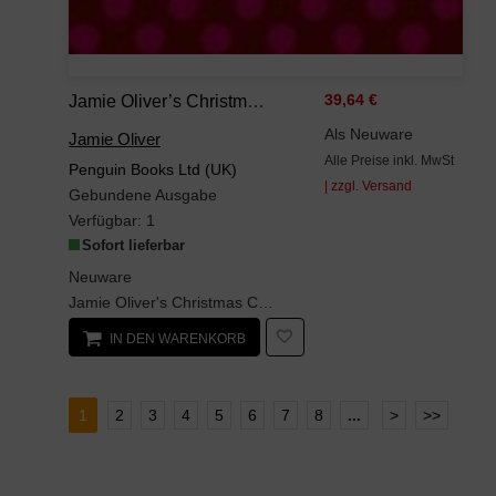
Jamie Oliver’s Christmas Cookbook
39,64 €
Als Neuware
Jamie Oliver
Alle Preise inkl. MwSt
Penguin Books Ltd (UK)
| zzgl. Versand
Gebundene Ausgabe
Verfügbar:
1
Sofort lieferbar
Neuware
Jamie Oliver's Christmas Cookbook is packed with all the classics you need for the big day and be...
IN DEN WARENKORB
1
2
3
4
5
6
7
8
...
>
>>