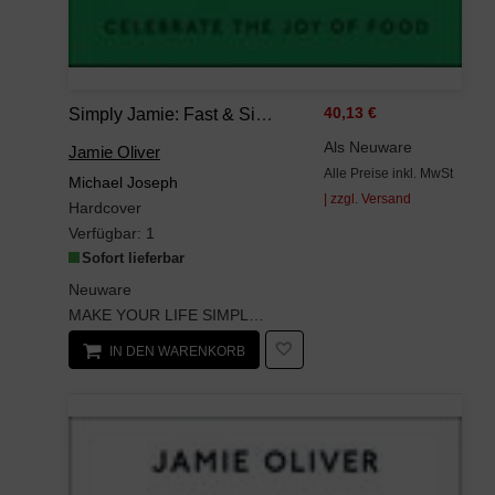
Simply Jamie: Fast & Simple Food
40,13 €
Als Neuware
Jamie Oliver
Alle Preise inkl. MwSt
Michael Joseph
| zzgl. Versand
Hardcover
Verfügbar:
1
Sofort lieferbar
Neuware
MAKE YOUR LIFE SIMPLER AND MORE DELICIOUSSIMPLY JAMIE IS THE NEW MUST-HAVE COOKBOOK...
IN DEN WARENKORB