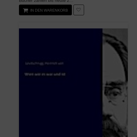
Bücher zählen bis heute zu den wichtigsten kulturellen Errungenschaften der Menschheit. Ihre Erfi...
IN DEN WARENKORB