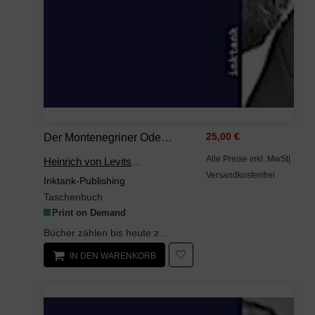
Der Montenegriner Oder Christenleiden In Der Türkei
25,00 €
Alle Preise inkl. MwSt|
Heinrich von Levitschnigg
Versandkostenfrei
Inktank-Publishing
Taschenbuch
Print on Demand
Bücher zählen bis heute zu den wichtigsten kulturellen Errungenschaften der Menschheit. Ihre Erfi...
IN DEN WARENKORB