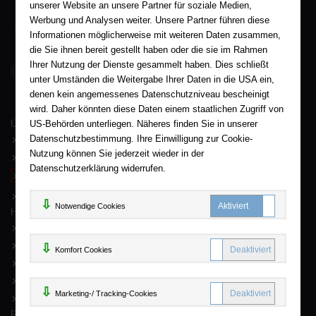
unserer Website an unsere Partner für soziale Medien,
Werbung und Analysen weiter. Unsere Partner führen diese
05563 / 9996039
Informationen möglicherweise mit weiteren Daten zusammen,
die Sie ihnen bereit gestellt haben oder die sie im Rahmen
Ihrer Nutzung der Dienste gesammelt haben. Dies schließt
AHA-BUCH GmbH
Garlebsen 48
unter Umständen die Weitergabe Ihrer Daten in die USA ein,
37574 Einbeck
denen kein angemessenes Datenschutzniveau bescheinigt
wird. Daher könnten diese Daten einem staatlichen Zugriff von
Wir sind gerne für Sie persönlich da.
US-Behörden unterliegen. Näheres finden Sie in unserer
Über AHA-BUCH
Datenschutzbestimmung. Ihre Einwilligung zur Cookie-
AGB
Nutzung können Sie jederzeit wieder in der
Impressum
Datenschutzerklärung widerrufen.
Widerruf
Datenschutz
Notwendige Cookies
Hilfe
FAQ - Häufige Fragen
Kontakt
Komfort C
Komfort Cookies
Sitemap
Newsletter
Marketing
Marketing-/ Tracking-Cookies
Mein Konto
Rund um Ihren Einkauf