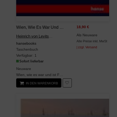
Wien, Wie Es War Und Ist Federzeichnungen
18,90 €
Als Neuware
Heinrich von Levitschnigg von Levitschnigg
Alle Preise inkl. MwSt
hansebooks
| zzgl. Versand
Taschenbuch
Verfügbar:
1
Sofort lieferbar
Neuware
Wien, wie es war und ist Federzeichnungen ist ein unveränderter, hochwertiger Nachdruck der Origi...
IN DEN WARENKORB