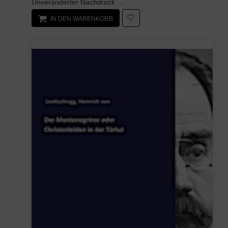
Unveränderter Nachdruck der Originalausgabe von 1860. Wien, wie es war und ist Der Verlag Antigon...
IN DEN WARENKORB