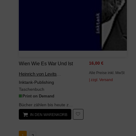
Wien Wie Es War Und Ist
16,00 €
Alle Preise inkl. MwSt
Heinrich von Levitschnigg
| zzgl. Versand
Inktank-Publishing
Taschenbuch
Print on Demand
Bücher zählen bis heute zu den wichtigsten kulturellen Errungenschaften der Menschheit. Ihre Erfi...
IN DEN WARENKORB
1
2