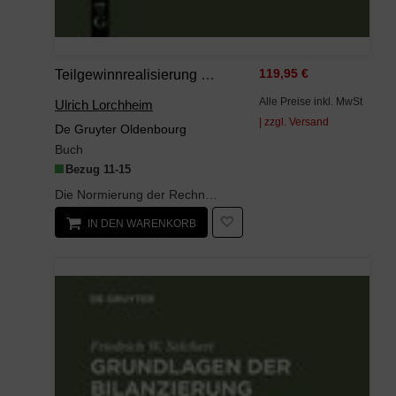
Teilgewinnrealisierung Bei Auftragsfertigung
119,95 €
Alle Preise inkl. MwSt
Ulrich Lorchheim
| zzgl. Versand
De Gruyter Oldenbourg
Buch
Bezug 11-15
Die Normierung der Rechnungslegung von Kaufleuten zeigt vom Erlass des Handelsgesetzbuches 189...
IN DEN WARENKORB