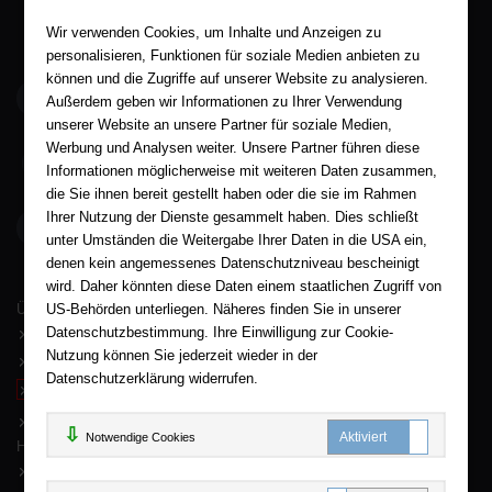
Wir verwenden Cookies, um Inhalte und Anzeigen zu
personalisieren, Funktionen für soziale Medien anbieten zu
können und die Zugriffe auf unserer Website zu analysieren.
service@aha-buch.de
Außerdem geben wir Informationen zu Ihrer Verwendung
unserer Website an unsere Partner für soziale Medien,
Werbung und Analysen weiter. Unsere Partner führen diese
05563 / 9996039
Informationen möglicherweise mit weiteren Daten zusammen,
die Sie ihnen bereit gestellt haben oder die sie im Rahmen
Ihrer Nutzung der Dienste gesammelt haben. Dies schließt
AHA-BUCH GmbH
Garlebsen 48
unter Umständen die Weitergabe Ihrer Daten in die USA ein,
37574 Einbeck
denen kein angemessenes Datenschutzniveau bescheinigt
wird. Daher könnten diese Daten einem staatlichen Zugriff von
Wir sind gerne für Sie persönlich da.
US-Behörden unterliegen. Näheres finden Sie in unserer
Über AHA-BUCH
Datenschutzbestimmung. Ihre Einwilligung zur Cookie-
AGB
Nutzung können Sie jederzeit wieder in der
Impressum
Datenschutzerklärung widerrufen.
Widerruf
Datenschutz
Notwendige Cookies
Hilfe
FAQ - Häufige Fragen