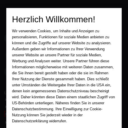
Herzlich Willkommen!
Wir verwenden Cookies, um Inhalte und Anzeigen zu
service@aha-buch.de
personalisieren, Funktionen für soziale Medien anbieten zu
können und die Zugriffe auf unserer Website zu analysieren.
Außerdem geben wir Informationen zu Ihrer Verwendung
05563 / 9996039
unserer Website an unsere Partner für soziale Medien,
Werbung und Analysen weiter. Unsere Partner führen diese
Informationen möglicherweise mit weiteren Daten zusammen,
AHA-BUCH GmbH
die Sie ihnen bereit gestellt haben oder die sie im Rahmen
Garlebsen 48
37574 Einbeck
Ihrer Nutzung der Dienste gesammelt haben. Dies schließt
unter Umständen die Weitergabe Ihrer Daten in die USA ein,
Wir sind gerne für Sie persönlich da.
denen kein angemessenes Datenschutzniveau bescheinigt
Über AHA-BUCH
wird. Daher könnten diese Daten einem staatlichen Zugriff von
AGB
US-Behörden unterliegen. Näheres finden Sie in unserer
Impressum
Datenschutzbestimmung. Ihre Einwilligung zur Cookie-
Widerruf
Nutzung können Sie jederzeit wieder in der
Datenschutzerklärung widerrufen.
Datenschutz