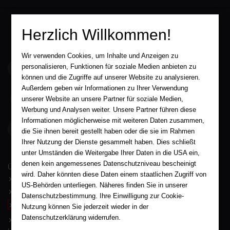
Herzlich Willkommen!
Wir verwenden Cookies, um Inhalte und Anzeigen zu
service@aha-buch.de
personalisieren, Funktionen für soziale Medien anbieten zu
können und die Zugriffe auf unserer Website zu analysieren.
Außerdem geben wir Informationen zu Ihrer Verwendung
05563 / 9996039
unserer Website an unsere Partner für soziale Medien,
Werbung und Analysen weiter. Unsere Partner führen diese
Informationen möglicherweise mit weiteren Daten zusammen,
AHA-BUCH GmbH
die Sie ihnen bereit gestellt haben oder die sie im Rahmen
Garlebsen 48
37574 Einbeck
Ihrer Nutzung der Dienste gesammelt haben. Dies schließt
unter Umständen die Weitergabe Ihrer Daten in die USA ein,
Wir sind gerne für Sie persönlich da.
denen kein angemessenes Datenschutzniveau bescheinigt
Über AHA-BUCH
wird. Daher könnten diese Daten einem staatlichen Zugriff von
AGB
US-Behörden unterliegen. Näheres finden Sie in unserer
Impressum
Datenschutzbestimmung. Ihre Einwilligung zur Cookie-
Widerruf
Nutzung können Sie jederzeit wieder in der
Datenschutzerklärung widerrufen.
Datenschutz