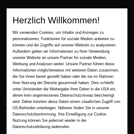
Herzlich Willkommen!
Wir verwenden Cookies, um Inhalte und Anzeigen zu
service@aha-buch.de
personalisieren, Funktionen für soziale Medien anbieten zu
können und die Zugriffe auf unserer Website zu analysieren.
Außerdem geben wir Informationen zu Ihrer Verwendung
05563 / 9996039
unserer Website an unsere Partner für soziale Medien,
Werbung und Analysen weiter. Unsere Partner führen diese
Informationen möglicherweise mit weiteren Daten zusammen,
AHA-BUCH GmbH
die Sie ihnen bereit gestellt haben oder die sie im Rahmen
Garlebsen 48
37574 Einbeck
Ihrer Nutzung der Dienste gesammelt haben. Dies schließt
unter Umständen die Weitergabe Ihrer Daten in die USA ein,
Wir sind gerne für Sie persönlich da.
denen kein angemessenes Datenschutzniveau bescheinigt
Über AHA-BUCH
wird. Daher könnten diese Daten einem staatlichen Zugriff von
AGB
US-Behörden unterliegen. Näheres finden Sie in unserer
Impressum
Datenschutzbestimmung. Ihre Einwilligung zur Cookie-
Widerruf
Nutzung können Sie jederzeit wieder in der
Datenschutzerklärung widerrufen.
Datenschutz