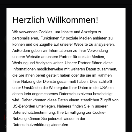
Herzlich Willkommen!
Wir verwenden Cookies, um Inhalte und Anzeigen zu
service@aha-buch.de
personalisieren, Funktionen für soziale Medien anbieten zu
können und die Zugriffe auf unserer Website zu analysieren.
Außerdem geben wir Informationen zu Ihrer Verwendung
05563 / 9996039
unserer Website an unsere Partner für soziale Medien,
Werbung und Analysen weiter. Unsere Partner führen diese
Informationen möglicherweise mit weiteren Daten zusammen,
AHA-BUCH GmbH
die Sie ihnen bereit gestellt haben oder die sie im Rahmen
Garlebsen 48
37574 Einbeck
Ihrer Nutzung der Dienste gesammelt haben. Dies schließt
unter Umständen die Weitergabe Ihrer Daten in die USA ein,
Wir sind gerne für Sie persönlich da.
denen kein angemessenes Datenschutzniveau bescheinigt
Über AHA-BUCH
wird. Daher könnten diese Daten einem staatlichen Zugriff von
AGB
US-Behörden unterliegen. Näheres finden Sie in unserer
Impressum
Datenschutzbestimmung. Ihre Einwilligung zur Cookie-
Widerruf
Nutzung können Sie jederzeit wieder in der
Datenschutzerklärung widerrufen.
Datenschutz