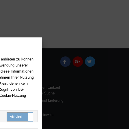
n anbieten zu können
(öffnet in einem neuen Tab)
(öffnet in einem neuen Tab)
(öffnet in einem neu
erwendung unserer
 diese Informationen
Rahmen Ihrer Nutzung
 ein, denen kein
Rund um Ihren Einkauf
ugriff von US-
Erweiterte Suche
 Cookie-Nutzung
Versand und Lieferung
Zahlung
Batterienhinweis
Notwendige Cookies