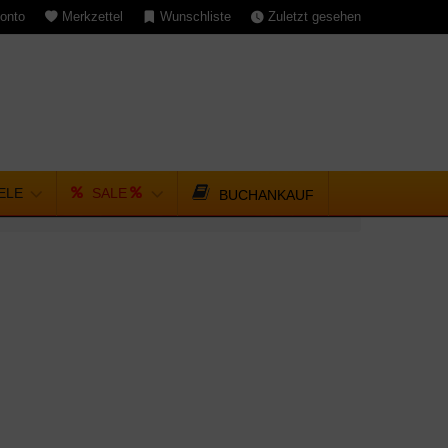
onto
Merkzettel
Wunschliste
Zuletzt gesehen
IELE
SALE
BUCHANKAUF