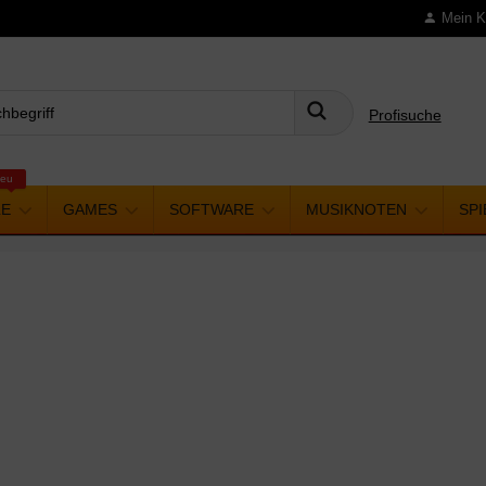
Mein K
Profisuche
Suchen
eu
LE
GAMES
SOFTWARE
MUSIKNOTEN
SP