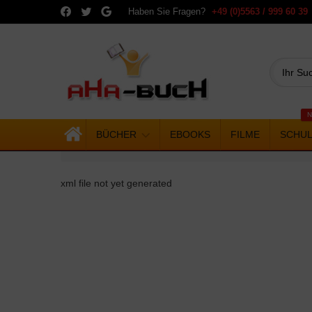
Haben Sie Fragen?
+49 (0)5563 / 999 60 39
N
BÜCHER
EBOOKS
FILME
SCHU
xml file not yet generated