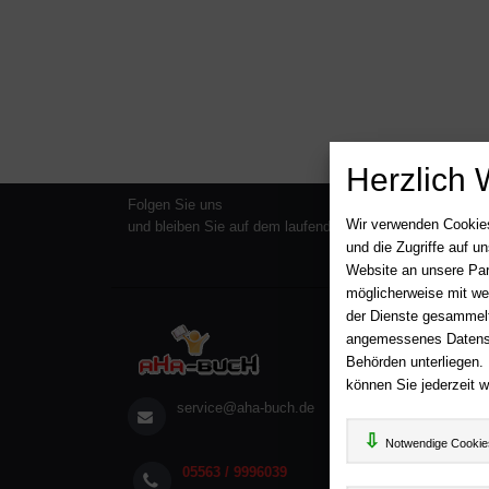
Herzlich 
Folgen Sie uns
Wir verwenden Cookies
und bleiben Sie auf dem laufenden
und die Zugriffe auf 
Website an unsere Par
möglicherweise mit we
der Dienste gesammelt
Über A
angemessenes Datensch
AGB
Behörden unterliegen.
Impr
können Sie jederzeit w
service@aha-buch.de
Wid
Date
Notwendige Cookie
05563 / 9996039