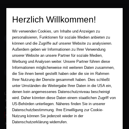
Herzlich Willkommen!
Wir verwenden Cookies, um Inhalte und Anzeigen zu
service@aha-buch.de
personalisieren, Funktionen für soziale Medien anbieten zu
können und die Zugriffe auf unserer Website zu analysieren.
Außerdem geben wir Informationen zu Ihrer Verwendung
05563 / 9996039
unserer Website an unsere Partner für soziale Medien,
Werbung und Analysen weiter. Unsere Partner führen diese
Informationen möglicherweise mit weiteren Daten zusammen,
AHA-BUCH GmbH
die Sie ihnen bereit gestellt haben oder die sie im Rahmen
Garlebsen 48
37574 Einbeck
Ihrer Nutzung der Dienste gesammelt haben. Dies schließt
unter Umständen die Weitergabe Ihrer Daten in die USA ein,
Wir sind gerne für Sie persönlich da.
denen kein angemessenes Datenschutzniveau bescheinigt
Über AHA-BUCH
wird. Daher könnten diese Daten einem staatlichen Zugriff von
AGB
US-Behörden unterliegen. Näheres finden Sie in unserer
Impressum
Datenschutzbestimmung. Ihre Einwilligung zur Cookie-
Widerruf
Nutzung können Sie jederzeit wieder in der
Datenschutzerklärung widerrufen.
Datenschutz