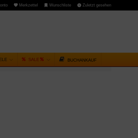
onto
Merkzettel
Wunschliste
Zuletzt gesehen
IELE
SALE
BUCHANKAUF