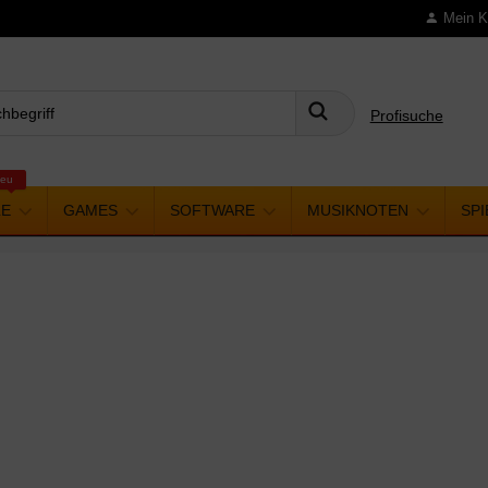
Mein K
Profisuche
Suchen
eu
LE
GAMES
SOFTWARE
MUSIKNOTEN
SP