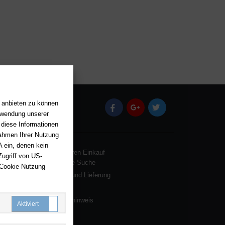
n anbieten zu können
(öffnet in einem neuen Tab)
(öffnet in einem neuen Tab)
(öffnet in einem neu
erwendung unserer
 diese Informationen
Rahmen Ihrer Nutzung
 ein, denen kein
Rund um Ihren Einkauf
ugriff von US-
Erweiterte Suche
 Cookie-Nutzung
Versand und Lieferung
Zahlung
Batterienhinweis
Notwendige Cookies