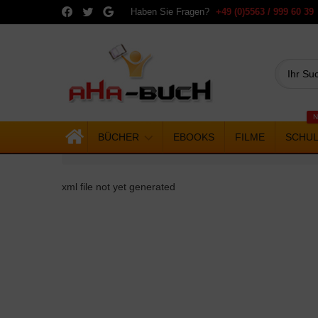
Haben Sie Fragen?
+49 (0)5563 / 999 60 39
N
BÜCHER
EBOOKS
FILME
SCHU
xml file not yet generated