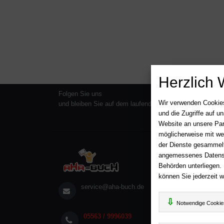
Herzlich 
Folgen Sie uns
Wir verwenden Cookies
und bleiben Sie auf dem laufenden
und die Zugriffe auf 
Website an unsere Par
möglicherweise mit we
der Dienste gesammelt
Über A
angemessenes Datensch
AGB
Behörden unterliegen.
Impr
können Sie jederzeit w
service@aha-buch.de
Wid
Date
Notwendige Cookie
05563 / 9996039