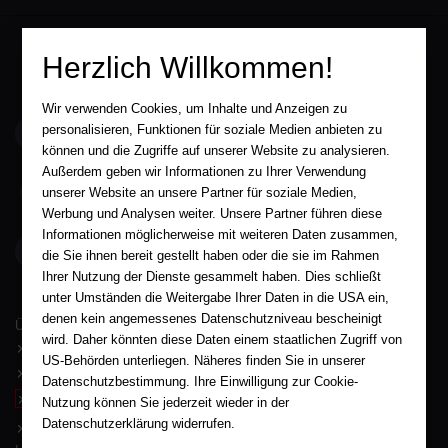
Herzlich Willkommen!
Wir verwenden Cookies, um Inhalte und Anzeigen zu
service@aha-buch.de
personalisieren, Funktionen für soziale Medien anbieten zu
können und die Zugriffe auf unserer Website zu analysieren.
Außerdem geben wir Informationen zu Ihrer Verwendung
05563 / 9996039
unserer Website an unsere Partner für soziale Medien,
Werbung und Analysen weiter. Unsere Partner führen diese
Informationen möglicherweise mit weiteren Daten zusammen,
AHA-BUCH GmbH
die Sie ihnen bereit gestellt haben oder die sie im Rahmen
Garlebsen 48
37574 Einbeck
Ihrer Nutzung der Dienste gesammelt haben. Dies schließt
unter Umständen die Weitergabe Ihrer Daten in die USA ein,
Wir sind gerne für Sie persönlich da.
denen kein angemessenes Datenschutzniveau bescheinigt
Über AHA-BUCH
wird. Daher könnten diese Daten einem staatlichen Zugriff von
AGB
US-Behörden unterliegen. Näheres finden Sie in unserer
Impressum
Datenschutzbestimmung. Ihre Einwilligung zur Cookie-
Widerruf
Nutzung können Sie jederzeit wieder in der
Datenschutzerklärung widerrufen.
Datenschutz