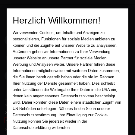
Herzlich Willkommen!
Wir verwenden Cookies, um Inhalte und Anzeigen zu
service@aha-buch.de
personalisieren, Funktionen für soziale Medien anbieten zu
können und die Zugriffe auf unserer Website zu analysieren.
Außerdem geben wir Informationen zu Ihrer Verwendung
05563 / 9996039
unserer Website an unsere Partner für soziale Medien,
Werbung und Analysen weiter. Unsere Partner führen diese
Informationen möglicherweise mit weiteren Daten zusammen,
AHA-BUCH GmbH
die Sie ihnen bereit gestellt haben oder die sie im Rahmen
Garlebsen 48
37574 Einbeck
Ihrer Nutzung der Dienste gesammelt haben. Dies schließt
unter Umständen die Weitergabe Ihrer Daten in die USA ein,
Wir sind gerne für Sie persönlich da.
denen kein angemessenes Datenschutzniveau bescheinigt
Über AHA-BUCH
wird. Daher könnten diese Daten einem staatlichen Zugriff von
AGB
US-Behörden unterliegen. Näheres finden Sie in unserer
Impressum
Datenschutzbestimmung. Ihre Einwilligung zur Cookie-
Widerruf
Nutzung können Sie jederzeit wieder in der
Datenschutzerklärung widerrufen.
Datenschutz