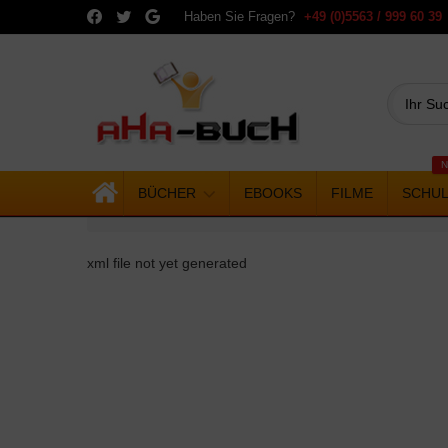
Haben Sie Fragen?
+49 (0)5563 / 999 60 39
N
BÜCHER
EBOOKS
FILME
SCHU
xml file not yet generated