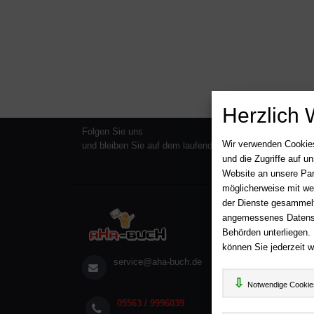
Herzlich 
Folgen Sie uns
Wir verwenden Cookies
und bleiben Sie auf dem laufenden
und die Zugriffe auf 
Website an unsere Par
möglicherweise mit we
der Dienste gesammelt
Über A
angemessenes Datensch
AGB
Behörden unterliegen.
Impr
können Sie jederzeit w
service@aha-buch.de
Wid
Date
Notwendige Cookie
05563 / 9996039