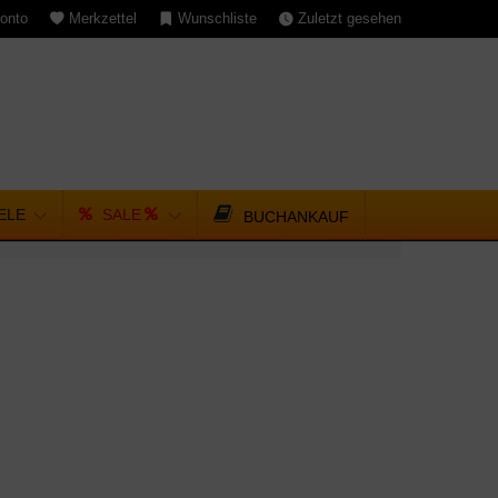
onto
Merkzettel
Wunschliste
Zuletzt gesehen
IELE
SALE
BUCHANKAUF