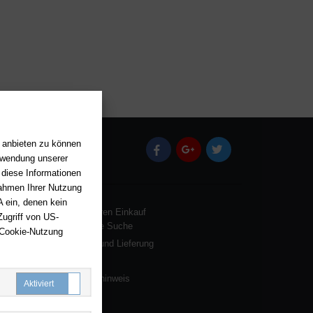
n anbieten zu können
(öffnet in einem neuen Tab)
(öffnet in einem neuen Tab)
(öffnet in einem neu
erwendung unserer
 diese Informationen
Rahmen Ihrer Nutzung
 ein, denen kein
Rund um Ihren Einkauf
ugriff von US-
Erweiterte Suche
 Cookie-Nutzung
Versand und Lieferung
Zahlung
Batterienhinweis
Notwendige Cookies