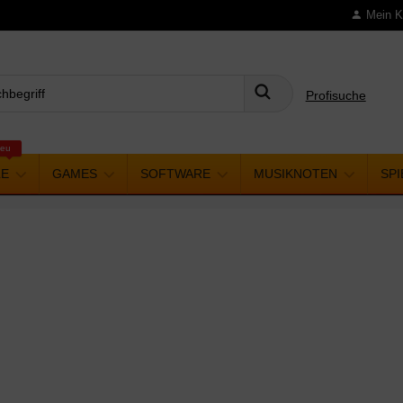
Mein K
Profisuche
Suchen
eu
LE
GAMES
SOFTWARE
MUSIKNOTEN
SP